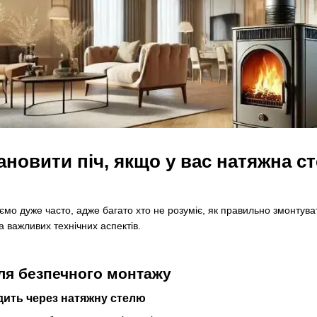
ановити піч, якщо у вас натяжна с
ємо дуже часто, адже багато хто не розуміє, як правильно змонтуват
а важливих технічних аспектів.
ля безпечного монтажу
дить через натяжну стелю