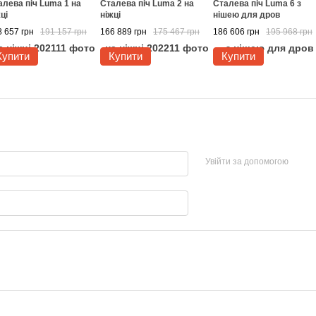
алева піч Luma 1 на
Сталева піч Luma 2 на
Сталева піч Luma 6 з
ці
ніжці
нішею для дров
 657 грн
191 157 грн
166 889 грн
175 467 грн
186 606 грн
195 968 грн
Купити
Купити
Купити
Увійти за допомогою