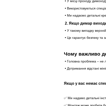
• У місці проходу димоход
• Використовуються спеціа
• Ми надаємо детальні кре
2. Якщо димар виходит
• У такому випадку верхні
• Це гарантує безпеку та з
Чому важливо д
• Головна проблема – не л
• Дотримання відстані мін
Якщо у вас немає спе
Ми надамо детальні інстр
✅
Монтаж може зробити бу
✅