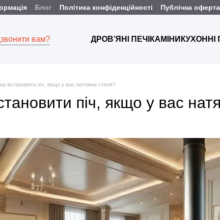
формація
Блог
Політика конфіденційності
Публічна оферта
звонити вам?
ДРОВ’ЯНІ ПЕЧІ
КАМІНИ
КУХОННІ
на встановити піч, якщо у вас натяжна стеля?
тановити піч, якщо у вас нат