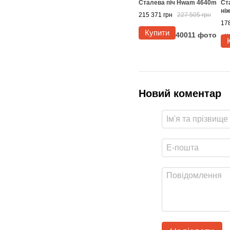
Сталева піч Hwam 4640m
Ст
ніж
215 371 грн
227 505 грн
178
Купити
Новий коментар