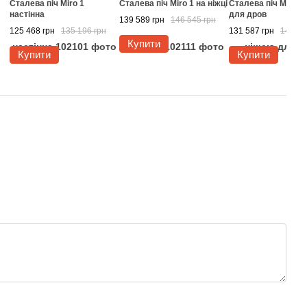
Сталева піч Miro 1
Сталева піч Miro 1 на ніжці
Сталева піч Miro 4
настінна
для дров
139 589 грн
146 545 грн
125 468 грн
135 196 грн
131 587 грн
145 65
Купити
Купити
Купити