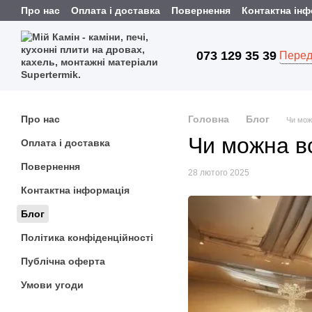
Перейти до основного контенту
Про нас
Оплата і доставка
Повернення
Контактна ін
073 129 35 39
Перед
Про нас
Головна
Блог
Чи мож
Чи можна вс
Оплата і доставка
Повернення
28 лютого 2025
Контактна інформація
Блог
Політика конфіденційності
Публічна оферта
Умови угоди