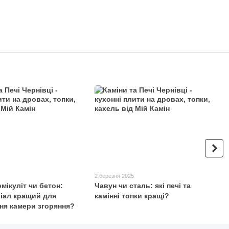
2 березня 2025
мікуліт чи бетон:
Чавун чи сталь: які печі та
ріал кращий для
камінні топки кращі?
ня камери згоряння?