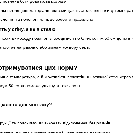
у повинна бути додаткова ізоляція.
льні ізоляційні матеріали, які захищають стелю від впливу темпера
слення та пояснення, як це зробити правильно.
ь у стіну, а не в стелю
й край димоходу повинен знаходитися не ближче, ніж 50 см до натяж
апобігає нагріванню або змінам кольору стелі.
отримуватися цих норм?
ише температура, а й можливість пожовтіння натяжної стелі через в
імум 50 см допоможе уникнути таких змін.
ціаліста для монтажу?
укції та пояснимо, як виконати підключення без ризиків.
дь-яка людина з мінімальними будівельними навичками.