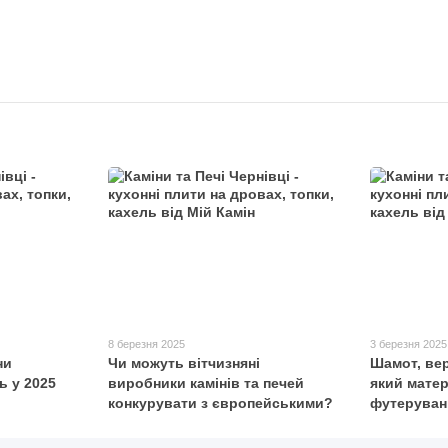
8 березня 2025
3 березня 2025
ни
Чи можуть вітчизняні
Шамот, вер
ь у 2025
виробники камінів та печей
який мате
конкурувати з європейськими?
футеруван