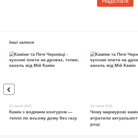
Надіслати
Інші записи
23 липня 2025
16 липня 2025
Камін з водяним контуром —
Чому мармурові камі
тепло по всьому дому без газу
втратили актуальніст
році