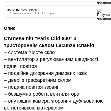
ПОКУПКА ЧАСТИНАМИ
12 платежів по 13 040.17 грн
Опис
Сталева піч “Paris Clid 800” з
тристороннім склом Lacunza Іспанія
– система “чисте скло”
– вентилятор з регулюванням швидкості
подачі повітря
– подвійне догорання димових газів
– двері з трафаретним склом
– подача повітря ззовні
– безшумна робота вентилятора
– внутрішня камера згорання дубльованою
вогнетривкою матеріалом