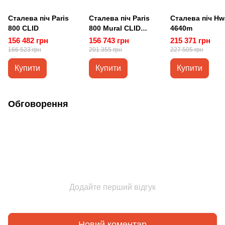
Сталева піч Paris
Сталева піч Paris
Сталева піч H
800 CLID
800 Mural CLID
4640m
підвісна з
156 482 грн
156 743 грн
215 371 грн
тристороннім склом
166 523 грн
201 355 грн
227 505 грн
Купити
Купити
Купити
Обговорення
Додайте перший відгук
Новий коментар