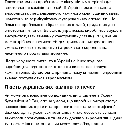
Також критичною проблемою є відсутність матеріалів для
виготовлення камінів та печей. В Україні немає власного
виробництва спеціалізованого камінного скла, ущільнювачів,
шамотних та вермікулітових футерувальних елементів. Ще
більшою проблемою є брак якісних сталей, придатних для
виготовлення топок. Більшість українських виробників змушені
використовувати звичайну конструкційну сталь (Ст3), яка не
має потрібних властивостей для тривалого використання в
умовах високих температур і агресивного середовища,
насиченого продуктами згоряння.
Щодо чавунного лиття, то в Україні не існує жодного
виробництва, здатного виготовляти високоякісні чавунні
камінні топки. Це ще одна причина, чому вітчизняні виробники
значно поступаються європейським.
Якість українських камінів та печей
Чи може опалювальне обладнання, виготовлене в Україні,
бути якісним? Так, але за умови, що виробник використовує
високоякісні матеріали та проходить всі етапи сертифікації.
Вже сьогодні є українські компанії, які застосовують сучасні
технології проектування та мають досвід у виробництві. Однак
тут постає інше питання – чи може таке обладнання