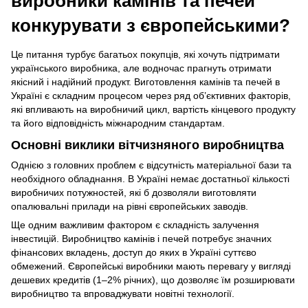
виробники камінів та печей
конкурувати з європейськими?
Це питання турбує багатьох покупців, які хочуть підтримати
українського виробника, але водночас прагнуть отримати
якісний і надійний продукт. Виготовлення камінів та печей в
Україні є складним процесом через ряд об’єктивних факторів,
які впливають на виробничий цикл, вартість кінцевого продукту
та його відповідність міжнародним стандартам.
Основні виклики вітчизняного виробництва
Однією з головних проблем є відсутність матеріальної бази та
необхідного обладнання. В Україні немає достатньої кількості
виробничих потужностей, які б дозволяли виготовляти
опалювальні прилади на рівні європейських заводів.
Ще одним важливим фактором є складність залучення
інвестицій. Виробництво камінів і печей потребує значних
фінансових вкладень, доступ до яких в Україні суттєво
обмежений. Європейські виробники мають перевагу у вигляді
дешевих кредитів (1–2% річних), що дозволяє їм розширювати
виробництво та впроваджувати новітні технології.