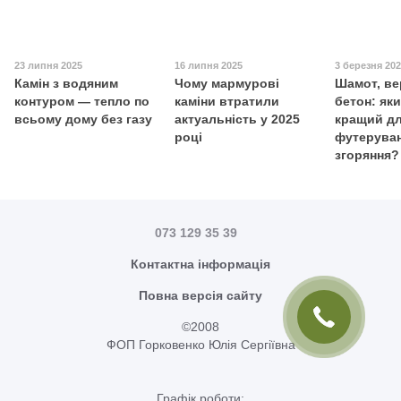
23 липня 2025
16 липня 2025
3 березня 20
Камін з водяним
Чому мармурові
Шамот, ве
контуром — тепло по
каміни втратили
бетон: як
всьому дому без газу
актуальність у 2025
кращий д
році
футерува
згоряння?
073 129 35 39
Контактна інформація
Повна версія сайту
©2008
ФОП Горковенко Юлія Сергіївна
Графік роботи: