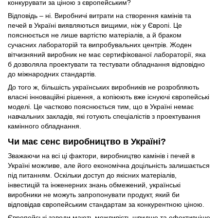
конкурувати за ціною з європейським?
Відповідь – ні. Виробничі витрати на створення камінів та
печей в Україні виявляються вищими, ніж у Європі. Це
пояснюється не лише вартістю матеріалів, а й браком
сучасних лабораторій та випробувальних центрів. Жоден
вітчизняний виробник не має сертифікованої лабораторії, яка
б дозволяла проектувати та тестувати обладнання відповідно
до міжнародних стандартів.
До того ж, більшість українських виробників не розробляють
власні інноваційні рішення, а копіюють вже існуючі європейські
моделі. Це частково пояснюється тим, що в Україні немає
навчальних закладів, які готують спеціалістів з проектування
камінного обладнання.
Чи має сенс виробництво в Україні?
Зважаючи на всі ці фактори, виробництво камінів і печей в
Україні можливе, але його економічна доцільність залишається
під питанням. Оскільки доступ до якісних матеріалів,
інвестицій та інженерних знань обмежений, українські
виробники не можуть запропонувати продукт, який би
відповідав європейським стандартам за конкурентною ціною.
Європейські заводи мають можливість швидше та ефективніше