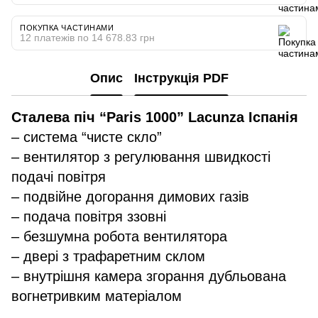
ПОКУПКА ЧАСТИНАМИ
12 платежів по 14 678.83 грн
Опис
Інструкція PDF
Сталева піч “Paris 1000” Lacunza Іспанія
– система “чисте скло”
– вентилятор з регулювання швидкості
подачі повітря
– подвійне догорання димових газів
– подача повітря ззовні
– безшумна робота вентилятора
– двері з трафаретним склом
– внутрішня камера згорання дубльована
вогнетривким матеріалом