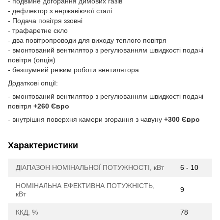
-
подвійне догорання димових газів
-
дефлектор з нержавіючої сталі
-
Подача повітря ззовні
-
трафаретне скло
-
два повітропроводи для виходу теплого повітря
-
вмонтований вентилятор з регулюванням швидкості подачі
повітря
(опція)
-
безшумний режим роботи вентилятора
Додаткові опції:
- вмонтований вентилятор з регулюванням швидкості подачі
повітря
+260 Євро
- внутрішня поверхня камери згорання з чавуну
+300 Євро
Характеристики
ДІАПАЗОН НОМІНАЛЬНОЇ ПОТУЖНОСТІ, кВт
6 - 10
НОМІНАЛЬНА ЕФЕКТИВНА ПОТУЖНІСТЬ,
9
кВт
ККД, %
78