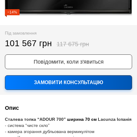
−14%
Під замовлення
101 567 грн
117 675 грн
Повідомити, коли з'явиться
ЗАМОВИТИ КОНСУЛЬТАЦІЮ
Опис
Сталева топка “ADOUR 700”
ширина 70 см
Lacunza
Іспанія
-
система “чисте скло”
-
камера згорання дубльована вермикулітом