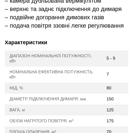
– камера дубльована вермікулітом
– верхнє та заднє підключення до димаря
– подвійне догорання димових газів
– подача повітря ззовні легке регулювання
Характеристики
ДІАПАЗОН НОМІНАЛЬНОЇ ПОТУЖНОСТІ,
5 - 9
кВт
НОМІНАЛЬНА ЕФЕКТИВНА ПОТУЖНІСТЬ,
7
кВт
ККД, %
80
ДІАМЕТР ПІДКЛЮЧЕННЯ ДИМАРЯ, мм
150
ВАГА, кг
125
ОБ'ЄМ НАГРІТОГО ПОВІТРЯ, м³
175
ПЛОЩА ОПАЛЕННЯ, м²
70