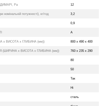
ДИМАРІ, Ра
12
номінальній потужності), кг/год
3,2
0,9
ТІ
А
 х ВИСОТА х ГЛИБИНА (мм))
800 х 490 х 400
 (ШИРИНА х ВИСОТА х ГЛИБИНА (мм))
760 х 235 х 290
80
50
Так
Ні
сталь