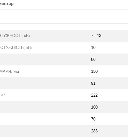
ментар
ТУЖНОСТІ, кВт
7 - 13
ОТУЖНІСТЬ, кВт
10
80
МАРЯ, мм
150
91
 м³
222
100
70
С
283