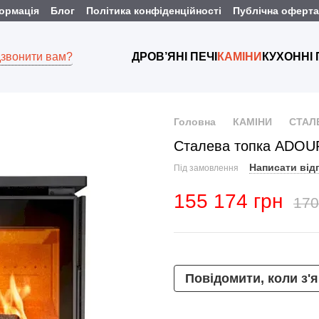
формація
Блог
Політика конфіденційності
Публічна оферта
звонити вам?
ДРОВ’ЯНІ ПЕЧІ
КАМІНИ
КУХОННІ
Головна
КАМІНИ
СТАЛ
Сталева топка ADOU
Написати від
Під замовлення
155 174 грн
170
Повідомити, коли з'