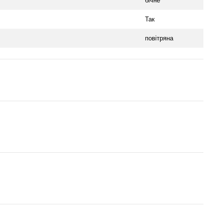
бічне
Так
повітряна