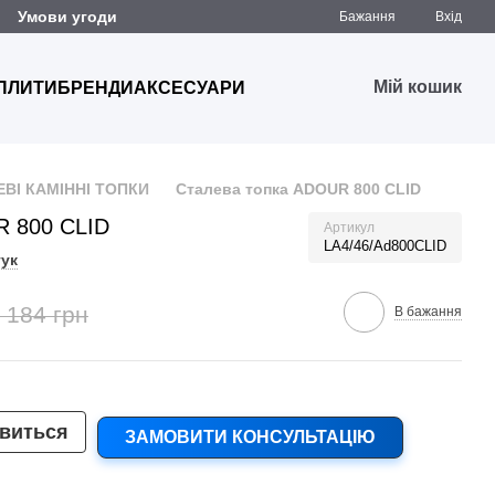
Умови угоди
Бажання
Вхід
Мій кошик
 ПЛИТИ
БРЕНДИ
АКСЕСУАРИ
ЕВІ КАМІННІ ТОПКИ
Сталева топка ADOUR 800 CLID
R 800 CLID
Артикул
LA4/46/Ad800CLID
гук
 184 грн
В бажання
явиться
ЗАМОВИТИ КОНСУЛЬТАЦІЮ