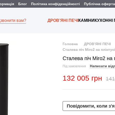
формація
Блог
Політика конфіденційності
Публічна оферта
звонити вам?
ДРОВ’ЯНІ ПЕЧІ
КАМІНИ
КУХОННІ
Головна
ДРОВ’ЯНІ ПЕЧІ
Сталева піч Miro2 на плінтус
Сталева піч Miro2 на 
Написати від
Під замовлення
132 005 грн
141
Повідомити, коли з'