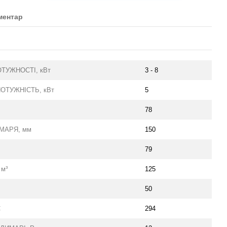
ментар
ТУЖНОСТІ, кВт
3 - 8
ОТУЖНІСТЬ, кВт
5
78
МАРЯ, мм
150
79
 м³
125
50
С
294