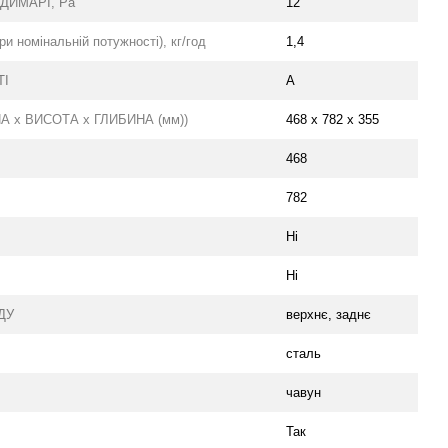
ДИМАРІ, Ра
12
номінальній потужності), кг/год
1,4
ТІ
А
 х ВИСОТА х ГЛИБИНА (мм))
468 х 782 х 355
468
782
Ні
Ні
ДУ
верхнє, заднє
сталь
чавун
Так