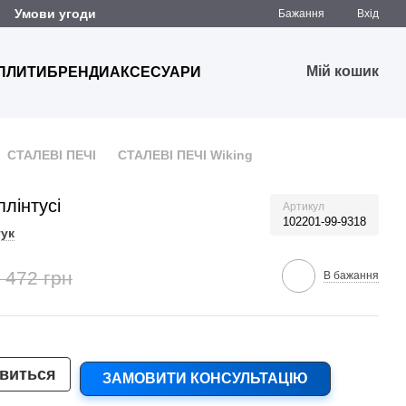
Умови угоди
Бажання
Вхід
Мій кошик
 ПЛИТИ
БРЕНДИ
АКСЕСУАРИ
СТАЛЕВІ ПЕЧІ
СТАЛЕВІ ПЕЧІ Wiking
і
плінтусі
Артикул
102201-99-9318
гук
 472 грн
В бажання
явиться
ЗАМОВИТИ КОНСУЛЬТАЦІЮ