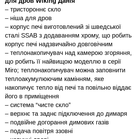
для дров Wiking Данія
– тристороннє скло
– ніша для дров
– корпус печі виготовлений зі шведської
сталі SSAB з додаванням хрому, що робить
корпус печі надзвичайно довговічним
– теплонакопичувач над камерою згоряння,
що робить її найвищою моделлю в серії
Miro; теплонакопичувач можна заповнити
теплоакумулюючим камінням, яке
накопичує тепло від печі та повільно віддає
його в приміщення
– система “чисте скло”
– верхнє та заднє підключення до димаря
– подвійне догорання димових газів
– подача повітря ззовні