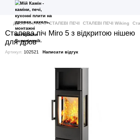
ДРОВ’ЯНІ ПЕЧІ
СТАЛЕВІ ПЕЧІ
СТАЛЕВІ ПЕЧІ Wiking
Ста
Сталева піч Miro 5 з відкритою нішею
для дров
Артикул:
102521
Написати відгук