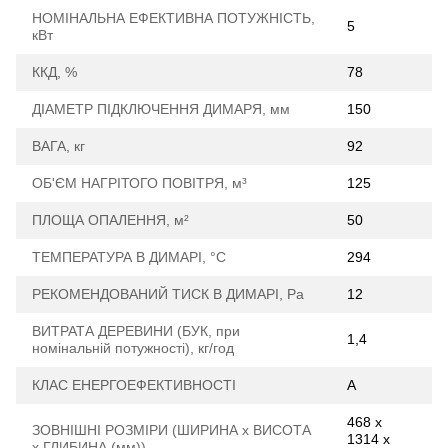
НОМІНАЛЬНА ЕФЕКТИВНА ПОТУЖНІСТЬ,
5
кВт
ККД, %
78
ДІАМЕТР ПІДКЛЮЧЕННЯ ДИМАРЯ, мм
150
ВАГА, кг
92
ОБ'ЄМ НАГРІТОГО ПОВІТРЯ, м³
125
ПЛОЩА ОПАЛЕННЯ, м²
50
ТЕМПЕРАТУРА В ДИМАРІ, °С
294
РЕКОМЕНДОВАНИЙ ТИСК В ДИМАРІ, Ра
12
ВИТРАТА ДЕРЕВИНИ (БУК, при
1,4
номінальній потужності), кг/год
КЛАС ЕНЕРГОЕФЕКТИВНОСТІ
А
468 х
ЗОВНІШНІ РОЗМІРИ (ШИРИНА х ВИСОТА
1314 х
х ГЛИБИНА (мм))