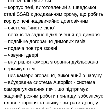
– піч на плінтусі 2 см
– корпус печі, виготовлений зі шведської
сталі SSAB з додаванням хрому, що робить
корпус печі надзвичайно довговічним
– система “чисте скло”
– верхнє та заднє підключення до димаря
– подвійне догорання димових газів
– подача повітря ззовні
– чавунні двері
– внутрішня камера згорання дубльована
вермикулітом
– низ камери згорання, виконаний з чавуну
– вбудована система Autopilot - система
саморегулювання печі, що підтримує
заданий режим роботи приладу, забезпечує
плавне горіння та знижує витрати дров; у