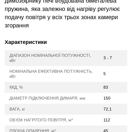
димозбірнику печі вбудована біметалева
пружина, яка залежно від нагріву регулює
подачу повітря у всіх трьох зонах камери
згорання
Характеристики
ДІАПАЗОН НОМІНАЛЬНОЇ ПОТУЖНОСТІ,
3 - 7
кВт
НОМІНАЛЬНА ЕФЕКТИВНА ПОТУЖНІСТЬ,
5
кВт
ККД, %
83
ДІАМЕТР ПІДКЛЮЧЕННЯ ДИМАРЯ, мм
150
ВАГА, кг
72,1
ОБ'ЄМ НАГРІТОГО ПОВІТРЯ, м³
112
ПЛОЩА ОПАЛЕННЯ, м²
45