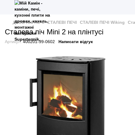
ДРОВ’ЯНІ ПЕЧІ
СТАЛЕВІ ПЕЧІ
СТАЛЕВІ ПЕЧІ Wiking
Ста
Сталева піч Mini 2 на плінтусі
Артикул:
400201-99-0602
Написати відгук