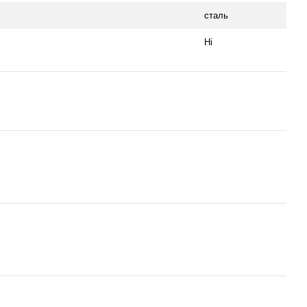
сталь
Ні