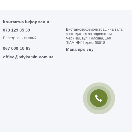
Контактна інформація
Виставково-демонстраційна зала
073 129 35 39
знаходиться за адресою: м.
Передзвонити вам?
Чернівці, вул. Головна, 160
"КАМІНИ" Індекс: 58018
067 000-10-83
Мапа проїзду
office@miykamin.com.ua