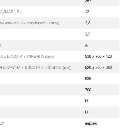
С
267
ДИМАРІ, Ра
12
номінальній потужності), кг/год
2,8
1,5
ТІ
А
 х ВИСОТА х ГЛИБИНА (мм))
538 х 700 х 420
 (ШИРИНА х ВИСОТА х ГЛИБИНА (мм))
520 х 250 х 360
538
700
Ні
Ні
ДУ
верхнє