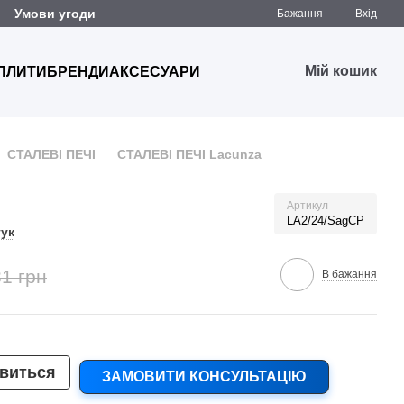
Умови угоди
Бажання
Вхід
Мій кошик
 ПЛИТИ
БРЕНДИ
АКСЕСУАРИ
СТАЛЕВІ ПЕЧІ
СТАЛЕВІ ПЕЧІ Lacunza
Артикул
LA2/24/SagCP
гук
1 грн
В бажання
явиться
ЗАМОВИТИ КОНСУЛЬТАЦІЮ