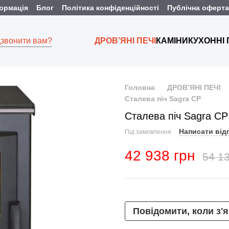
формація
Блог
Політика конфіденційності
Публічна оферта
звонити вам?
ДРОВ’ЯНІ ПЕЧІ
КАМІНИ
КУХОННІ
Головна
ДРОВ’ЯНІ ПЕЧІ
Сталева піч Sagra CР
Сталева піч Sagra CР
Написати від
Під замовлення
42 938 грн
54 13
Повідомити, коли з'