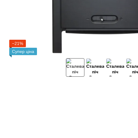
−21%
Супер ціна