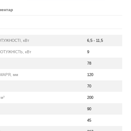
ментар
ТУЖНОСТІ, кВт
6,5 - 11,5
ОТУЖНІСТЬ, кВт
9
78
МАРЯ, мм
120
70
 м³
200
90
45