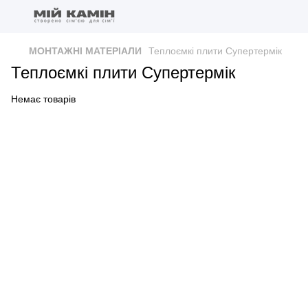
МОНТАЖНІ МАТЕРІАЛИ
Теплоємкі плити Супертермік
Теплоємкі плити Супертермік
Немає товарів